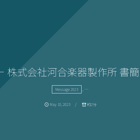
日 ー 株式会社河合楽器製作所 
, …
Message 2023
May
10
,
2023
約2分