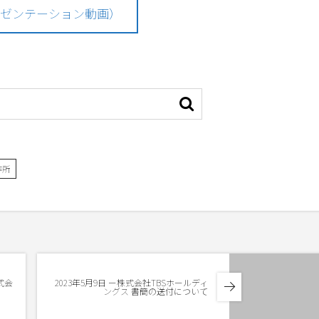
レゼンテーション動画）
作所
式会
2023年5月9日 ー株式会社TBSホールディ
ングス 書簡の送付について