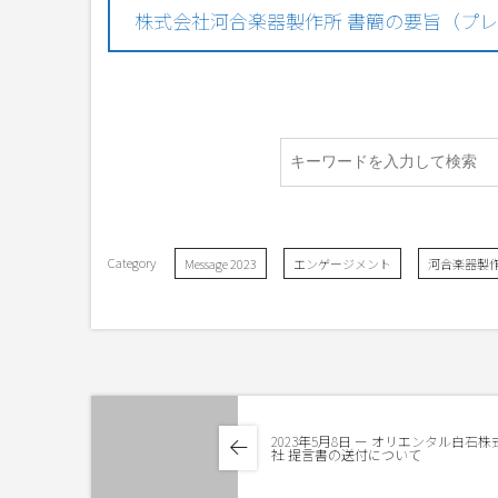
株式会社河合楽器製作所 書簡の要旨（プ
Message 2023
エンゲージメント
河合楽器製
2023年5月8日 ー オリエンタル白石株
社 提言書の送付について