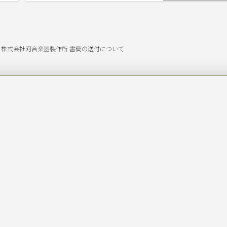
日 ー 株式会社河合楽器製作所 書簡の送付について
ひびきについて
icles
Most Viewed Posts
ニューズレター
月6日 － 株式
 第5回投稿
値
メンバー
概要
月27日 － 河合
ご挨拶