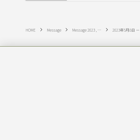
HOME
Message
Message 2023 , …
2023年5月8
Hibiki Path Advisors
Recent Art
Email:
info@hibiki-path-
2026年8
会社ヤギ
advisors.com
YAGIの価
Jul 27, 2026
2026年7