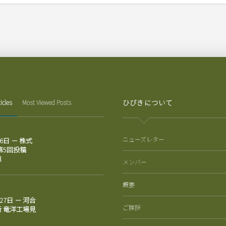
ひびきについて
icles
Most Viewed Posts
ニューズレター
月6日 － 株式
 第5回投稿
値
メンバー
概要
月27日 － 河合
ご挨拶
 竜洋工場見