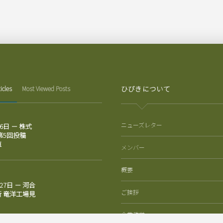
ひびきについて
icles
Most Viewed Posts
ニューズレター
月6日 － 株式
 第5回投稿
値
メンバー
概要
月27日 － 河合
ご挨拶
 竜洋工場見
企業哲学