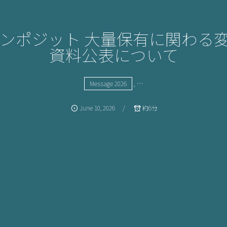
 藤倉コンポジット 大量保有に関わ
資料公表について
, …
Message 2026
June
10
,
2026
約6分