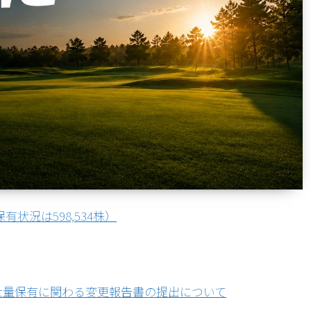
有状況は598,534株）
社 大量保有に関わる変更報告書の提出について