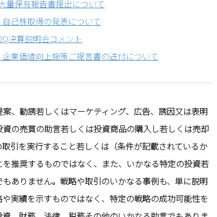
社 大量保有報告書提出について
会社 自己株取得の発表について
社 2Q決算説明会コメント
式会社 企業価値向上施策ご提言書の送付について
提案、勧誘若しくはマーケティング、広告、誘因又は表明
投資の売買の助言若しくは投資商品の購入し若しくは売却
の取引を実行すること若しくは（条件が記載されているか
とを推奨するものではなく、また、いかなる特定の投資若
でもありません。戦略や取引のいかなる事例も、単に説明
略や実績を示すものではなく、特定の戦略の成功可能性を
投資、財務、法律、税務その他のいかなる助言でもありま